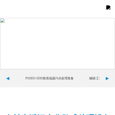
首页
关于我们

产品展示

综合优势

案例展示

◀
▶
PSDEO-SDD新质低碳污水处理装备
城镇\工业园区污
新闻中心

联系我们

团队建设
