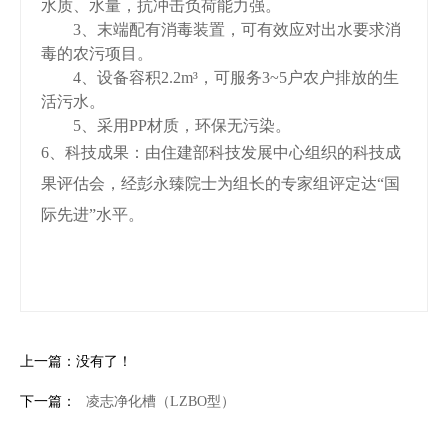
水质、水量，抗冲击负荷能力强。
3
、
末端配有消毒装置，可有效应对出水要求消
毒的农污项目。
4
、
设备容积
2.2m³
，可服务
3~5
户农户排放的生
活污水。
5
、
采用
PP
材质，环保无污染。
6
、
科技成果：由
住建部科技发展中心组织
的
科技成
果评估
会
，
经彭永臻院士为组长的专家组评定达
“
国
际先进
”水平
。
上一篇：没有了！
下一篇：
凌志净化槽（LZBO型）