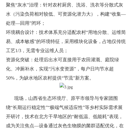
聚焦“灰水”治理：针对农村厨房、洗浴、洗衣等分散式灰
水（污染负荷相对较低、可资源化潜力大），构建“收集—
处理—回用”闭环；
环境耦合设计：技术体系充分适配农村“用地分散、运维简
易、成本敏感”的环境特征，采用模块化设备，占地仅传统
工艺1/3，无需专业运维人员；
资源化突破：处理后出水可直接用于农田灌溉、庭院绿
化、冲厕补水，实现“污水变资源”，每户日均节水超
50%，为缺水地区农村提供“节流”新方案。
现场，山西省生态环境厅、原平市领导与专家团围
绕“长期运行稳定性”“极端气候适应性”等乡村实际需求展
开研讨，技术在北方干旱地区的“耐低温、低能耗”表现，
成为关注焦点—设备通过灰色生物膜的菌群适配优化，在