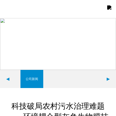
首页
关于我们

产品展示

综合优势

案例展示

◀
▶
公司新闻
新闻中心

联系我们

科技破局农村污水治理难题
团队建设
