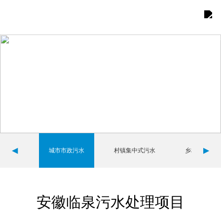
首页
关于我们

产品展示

综合优势

案例展示

◀
▶
城市市政污水
村镇集中式污水
乡村分散式污
新闻中心

联系我们

安徽临泉污水处理项目
团队建设
