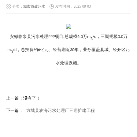
分类：
城市市政污水
发布时间：2025-09-03
中文版
English
安徽临泉
县
污水处理
项目
总规模
万
，三期规模
万
PPP
,
6.0
m
/d
3.0
3
，总投资约
亿元、经营期近
年，业务覆盖县城、经开区污
m
/d
6
30
3
水处理设施。
上一篇：没有了！
下一篇：
方城县凌海污水处理厂三期扩建工程