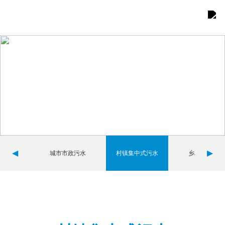
首页
关于我们

产品展示

综合优势

案例展示

◀
▶
城市市政污水
村镇集中式污水
乡村分散式污
新闻中心

联系我们

团队建设
